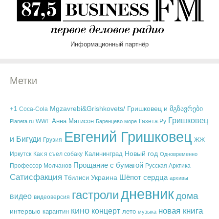
Информационный партнёр
Метки
Mgzavrebi&Grishkovets/ Гришковец и მგზავრები
+1
Coca-Cola
Гришковец
Анна Матисон
Planeta.ru
WWF
Баренцево море
Газета.Ру
Евгений Гришковец
и Бигуди
Грузия
ЖЖ
Новый год
Калининград
Как я съел собаку
Иркутск
Одновременно
Прощание с бумагой
Русская Арктика
Профессор Молчанов
Сатисфакция
Украина
Шёпот сердца
Тбилиси
архивы
дневник
гастроли
дома
видео
видеоверсия
кино
новая книга
концерт
интервью
карантин
лето
музыка