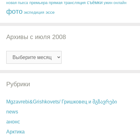
съёмки
премьера
новая пьеса
прямая трансляция
ужин онлайн
фото
эссе
экспедиция
Архивы с июля 2008
Архивы
с
июля
2008
Рубрики
Mgzavrebi&Grishkovets/ Гришковец и მგზავრები
news
анонс
Арктика